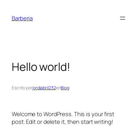
Saltar
al
Barberia
contenido
Hello world!
Escrito por
jordiabril232
en
Blog
Welcome to WordPress. This is your first
post. Edit or delete it, then start writing!